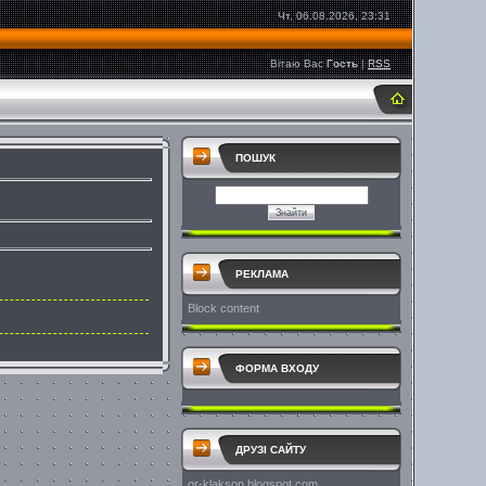
Чт, 06.08.2026, 23:31
Вітаю Вас
Гость
|
RSS
ПОШУК
РЕКЛАМА
Block content
ФОРМА ВХОДУ
ДРУЗІ САЙТУ
or-klakson.blogspot.com