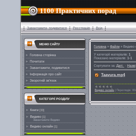
1100 Практичних порад
Завантажити, подивитися
Реєстрація
Вхід
МЕНЮ САЙТУ
Головна
»
Файли
» Видиво 
У категорії матеріалів
:
1
Головна сторінка
Показано матеріалів
:
1-1
Почитати
Сортувати за
:
Даті
·
Назві
Завантажити, подивитися
Інформація про сайт
Taavura.mp4
Зворотній зв'язок
Видиво онлайн
|
Переглядів:
60
КАТЕГОРІЇ РОЗДІЛУ
Книги
[33]
Видиво
[1]
Завантажити Видиво
Видиво онлайн
[1]