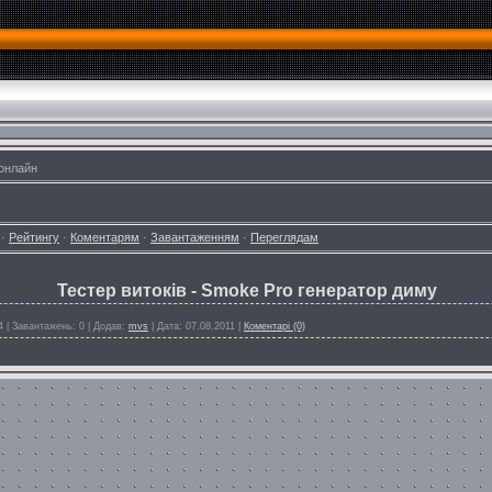
онлайн
·
Рейтингу
·
Коментарям
·
Завантаженням
·
Переглядам
Тестер витоків - Smoke Pro генератор диму
4
|
Завантажень:
0
|
Додав:
mvs
|
Дата:
07.08.2011
|
Коментарі (0)