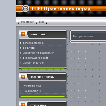
1100 Практичних порад
Реєстрація
Вхід
МЕНЮ САЙТУ
Матеріалів немає
Головна сторінка
Почитати
Завантажити, подивитися
Інформація про сайт
Зворотній зв'язок
КАТЕГОРІЇ РОЗДІЛУ
Неймовірне
[0]
Найцікавіше
[0]
СТАТИСТИКА