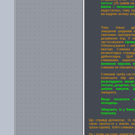
вапном
(25 грамів на
вапна і тютюнової
недостатньо, тому пр
він виділяє велику кіль
Тому тільки др
знищення шкідників н
хімічними препарата
дозрівання ягід. У 
застосовувати
гірч
Обприскування і об
ввечері. Слимаки 
великоплідна стражд
дрібноплідна. Щоб
слимаками, корис
великою тирсою, п
слимаки не повзають
Слимаків треба сист
полегшити збір цих
розкладають мокрі 
лопуха, дощечки, пу
шкірки кавунів, 
знищують.
Якщо посипати с
холодець.
Збирають їх у банк
порошку.
Що справді допомогає, то лі
горло закопуєте у землю, за
трохи горілки). Кляті слимаки 
Ну і потім ще одне: повністю 