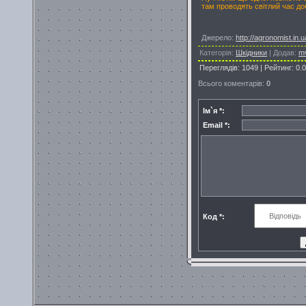
там проводять світлий час до
Джерело
:
http://agronomist.in.u
Категорія
:
Шкідники
|
Додав
:
m
Переглядів
:
1049
|
Рейтинг
:
0.0
Всього коментарів
:
0
Ім`я *:
Email *:
Код *: