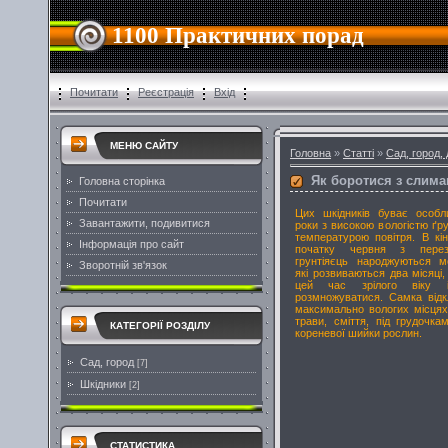
1100 Практичних порад
Почитати
Реєстрація
Вхід
МЕНЮ САЙТУ
Головна
»
Статті
»
Сад, город,
Як боротися з слим
Головна сторінка
Почитати
Цих шкідників буває особл
Завантажити, подивитися
роки з високою вологістю ґру
температурою повітря. В кін
Інформація про сайт
початку червня з пере
грунтіяєць народжуються м
Зворотній зв'язок
які розвиваються два місяці,
цей час зрілого віку 
розмножуватися. Самка від
максимально вологих місцях
трави, сміття, під грудочкам
КАТЕГОРІЇ РОЗДІЛУ
кореневої шийки рослин.
Сад, город
[7]
Шкідники
[2]
СТАТИСТИКА