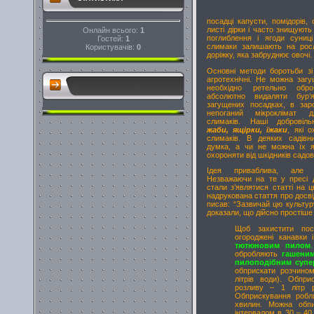
посадці капусти, помідорів, 
листі дірки і часто знищуют
Онлайн всього:
1
поглиблення і ягоди суниц
Гостей:
1
слимаки залишають на росл
Користувачів:
0
доріжку, яка забруднює овочі.
Основні методи боротьби з
агротехнічні. Не можна загу
необхідно ретельно обро
абсолютно видаляти бур’
загущених посадках, в заро
непоганий мікроклімат д
слимаків. Наші добровільн
жаби, ящірки, їжаки
, які 
слимаків. В деяких садівни
думка, а чи не можна їх я
охороняти від шкідників садов
Ідея приваблива, але не
Незважаючи на те у пресі д
стали з’являтися статті на 
надрукована стаття про досві
писав: “Зазвичай цю культур
доказали, що дійсно простіше
Щоб захистити пос
огороджені канавки 
тютюновим пилом
.
обробляють
гашеним
пилоподібним суп
обприскати розчином
літрів води). Обпр
розливу – 1 літр 
Обприскування робля
хвилин. Можна обпи
інтервалом в 30 – 40