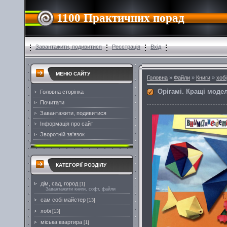
1100 Практичних порад
Завантажити, подивитися
Реєстрація
Вхід
МЕНЮ САЙТУ
Головна
»
Файли
»
Книги
»
хобі
Орігамі. Кращі модел
Головна сторінка
Почитати
Завантажити, подивитися
Інформація про сайт
Зворотній зв'язок
КАТЕГОРІЇ РОЗДІЛУ
дім, сад, город
[1]
Завантажити книги, софт, файли
сам собі майстер
[13]
хобі
[13]
міська квартира
[1]