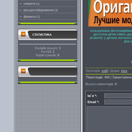
секрети
[1]
ресурсозбереження
[3]
фінанси
[1]
кольоровими фотографіями,
доступна дітям навіть до
СТАТИСТИКА
розвитку у дитини логічного 
Для ш
Онлайн всього:
1
Гостей:
1
Користувачів:
0
Категорія
:
хобі
|
Додав
:
mvs
Переглядів
:
466
|
Завантажень
Всього коментарів
:
0
Ім`я *:
Email *: