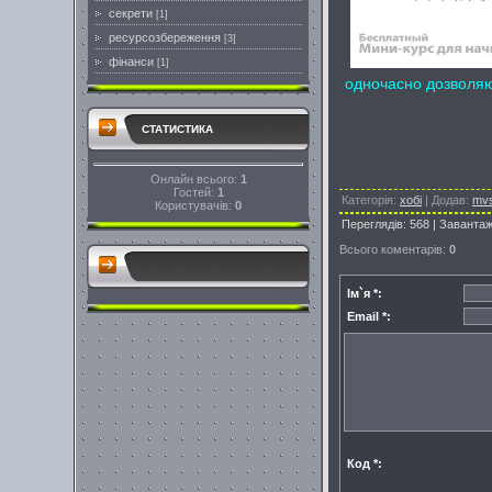
секрети
[1]
ресурсозбереження
[3]
фінанси
[1]
одночасно дозволяюч
СТАТИСТИКА
Онлайн всього:
1
Гостей:
1
Категорія
:
хобі
|
Додав
:
mv
Користувачів:
0
Переглядів
:
568
|
Заванта
Всього коментарів
:
0
Ім`я *:
Email *:
Код *: