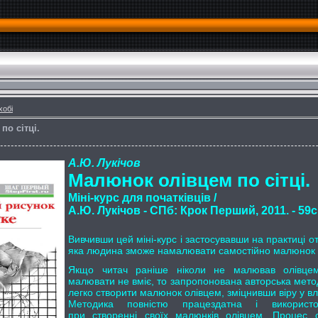
хобі
по сітці.
А.Ю. Лукічов
Малюнок олівцем по сітці.
Міні-курс для початківців /
А.Ю. Лукічов - СПб: Крок Перший, 2011. - 59с.
Вивчивши цей міні-курс і застосувавши на практиці о
яка людина зможе намалювати самостійно малюнок 
Якщо читач раніше ніколи не малював олівце
малювати не вміє, то запропонована авторська мето
легко створити малюнок олівцем, зміцнивши віру у вла
Методика повністю працездатна і використо
при створенні своїх малюнків олівцем. Процес 