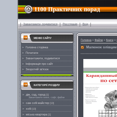
1100 Практичних порад
Завантажити, подивитися
Реєстрація
Вхід
МЕНЮ САЙТУ
Головна
»
Файли
»
Книги
»
Малюнок олівцем 
Головна сторінка
Почитати
Завантажити, подивитися
Інформація про сайт
Зворотній зв'язок
КАТЕГОРІЇ РОЗДІЛУ
дім, сад, город
[1]
Завантажити книги, софт, файли
сам собі майстер
[13]
хобі
[13]
міська квартира
[1]