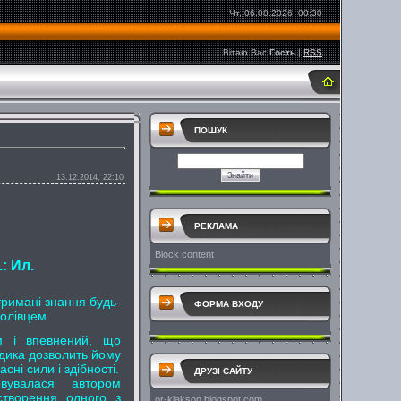
Чт, 06.08.2026, 00:30
Вітаю Вас
Гость
|
RSS
ПОШУК
13.12.2014, 22:10
РЕКЛАМА
Block content
: Ил.
тримані знання будь-
ФОРМА ВХОДУ
олівцем.
м і впевнений, що
дика дозволить йому
сні сили і здібності.
ДРУЗІ САЙТУ
вувалася автором
створення одного з
or-klakson.blogspot.com