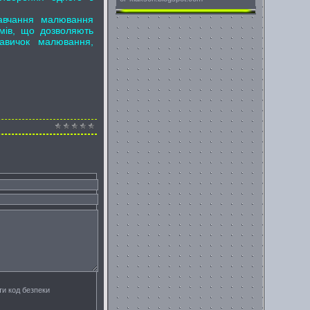
авчання малювання
омів, що дозволяють
авичок малювання,