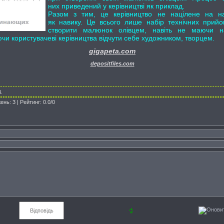
них приведений у керівництві як приклад.
Разом з тим, це керівництво не націлене на н
як навику. Це всього лише набір технічних прий
створити малюнок олівцем, навіть не маючи н
и користувачеві керівництва відчути себе художником, творцем.
gigapeta.com
depositfiles.com
s
жень
:
3
|
Рейтинг
:
0.0
/
0